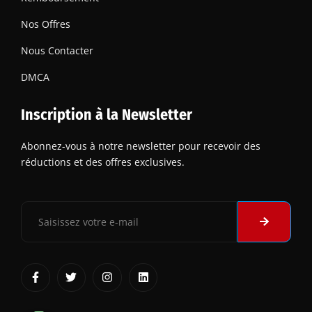
Nos Offres
Nous Contacter
DMCA
Inscription à la Newsletter
Abonnez-vous à notre newsletter pour recevoir des
réductions et des offres exclusives.
Submit
Email
F
T
I
L
a
w
n
i
c
i
s
n
e
t
t
k
b
t
a
e