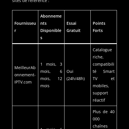
sites de référence :
Abonneme
Fournisseu
nts
Essai
Points
r
Disponible
Gratuit
Forts
s
Catalogue
riche,
1 mois, 3
compatibili
MeilleurAb
mois, 6
Oui
té Smart
onnement-
mois, 12
(24h/48h)
TV et
IPTV.com
mois
mobiles,
support
réactif
Plus de 40
000
chaînes