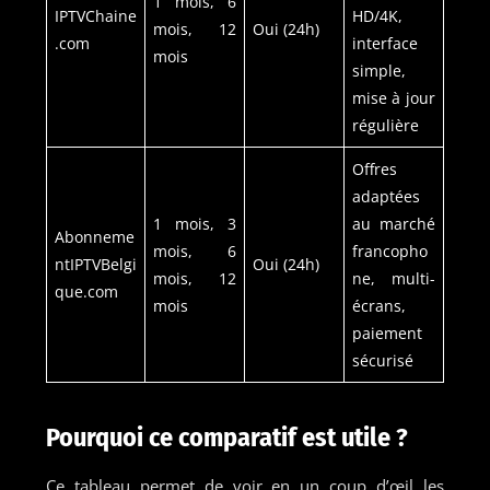
1 mois, 6
IPTVChaine
HD/4K,
mois, 12
Oui (24h)
.com
interface
mois
simple,
mise à jour
régulière
Offres
adaptées
1 mois, 3
au marché
Abonneme
mois, 6
francopho
ntIPTVBelgi
Oui (24h)
mois, 12
ne, multi-
que.com
mois
écrans,
paiement
sécurisé
Pourquoi ce comparatif est utile ?
Ce tableau permet de voir en un coup d’œil les