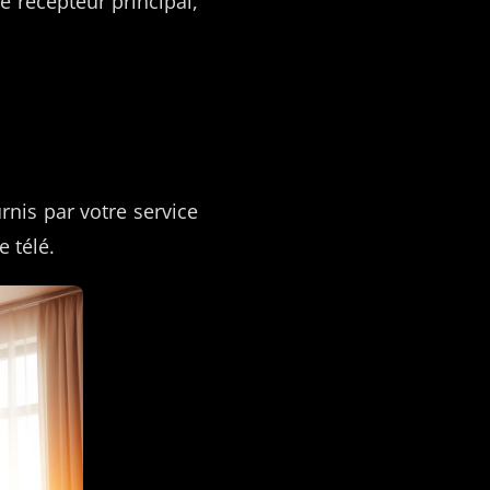
le récepteur principal,
urnis par votre service
 télé.