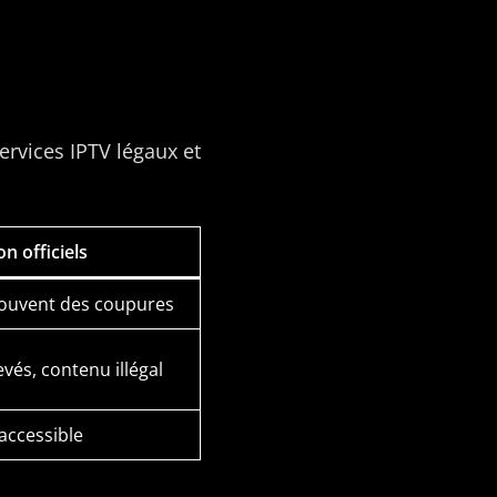
services IPTV légaux et
n officiels
souvent des coupures
vés, contenu illégal
accessible