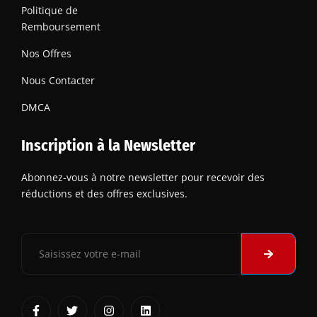
Politique de
Remboursement
Nos Offres
Nous Contacter
DMCA
Inscription à la Newsletter
Abonnez-vous à notre newsletter pour recevoir des
réductions et des offres exclusives.
Submit
Email
F
T
I
L
a
w
n
i
c
i
s
n