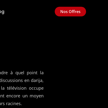
og
Nos Offres
dre à quel point la
iscussions en darija,
la télévision occupe
hent encore un moyen
rs racines.