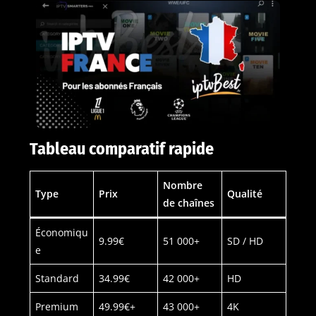
Tableau comparatif rapide
Nombre
Type
Prix
Qualité
de chaînes
Économiqu
9.99€
51 000+
SD / HD
e
Standard
34.99€
42 000+
HD
Premium
49.99€+
43 000+
4K