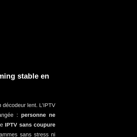
ming stable en
n décodeur lent. L’IPTV
hangée :
personne ne
de
IPTV sans coupure
grammes sans stress ni