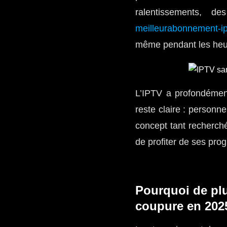
ralentissements, de
meilleurabonnement-i
même pendant les heur
L’IPTV a profondémen
reste claire : personne
concept tant recherc
de profiter de ses pro
Pourquoi de plu
coupure en 202