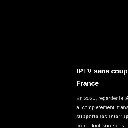
Skip
to
content
IPTV sans coupu
France
En 2025, regarder la t
a complètement tran
supporte les interru
prend tout son sens. 