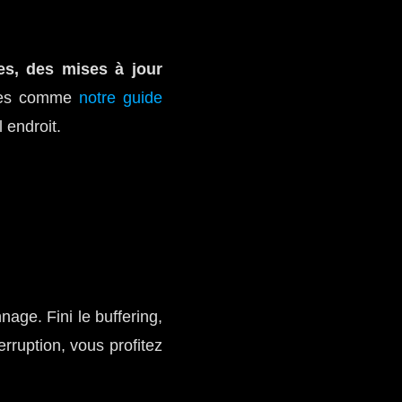
es, des mises à jour
uses comme
notre guide
 endroit.
age. Fini le buffering,
rruption, vous profitez